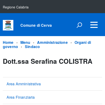
Regione Calabria
Comune di Cerva
Home
Menu
Amministrazione
Organi di
governo
Sindaco
Dott.ssa Serafina COLISTRA
Area Amministrativa
Area Finanziaria