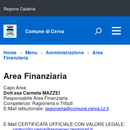
Regione Calabria
Comune di Cerva
Home
Menu
Amministrazione
Area
Finanziaria
Area Finanziaria
Capo Area
Dott.ssa Carmela MAZZEI
Responsabile Area Finanziaria
Competenze: Ragioneria e Tributi
E-Mail istituzionale:
ragioneria@comune.cerva.cz.it
E-Mail CERTIFICATA UFFICIALE CON VALORE LEGALE:
protocollo.cerva@asmepec.legalmail.it