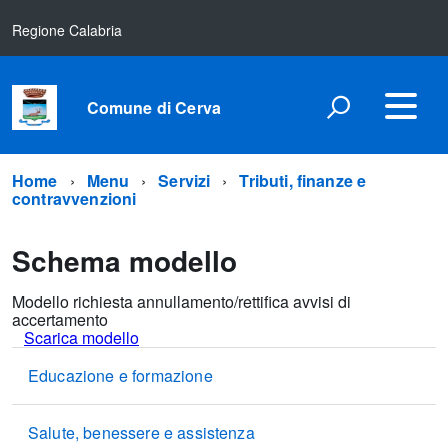
Regione Calabria
Comune di Cerva
Home
Menu
Servizi
Tributi, finanze e
contravvenzioni
Schema modello
Modello richiesta annullamento/rettifica avvisi di
accertamento
Scarica modello
Educazione e formazione
Salute, benessere e assistenza