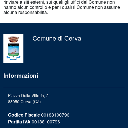
rinviare a siti esterni, sui quali gli uffici del Comune non
hanno alcun controllo e per i quali il Comune non assume
alcuna responsabilità.
Comune di Cerva
Informazioni
Piazza Della Vittoria, 2
88050 Cerva (CZ)
Codice Fiscale
00188100796
Partita IVA
00188100796