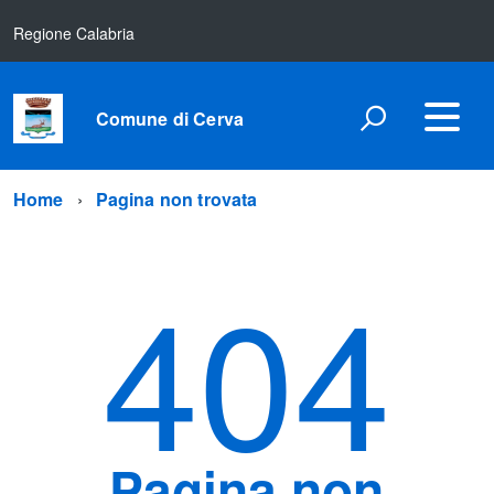
Regione Calabria
Comune di Cerva
Home
Pagina non trovata
404
Pagina non