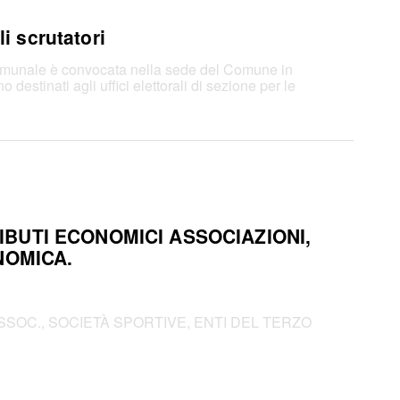
 scrutatori
omunale è convocata nella sede del Comune in
estinati agli uffici elettorali di sezione per le
UTI ECONOMICI ASSOCIAZIONI,
NOMICA.
SOC., SOCIETÀ SPORTIVE, ENTI DEL TERZO