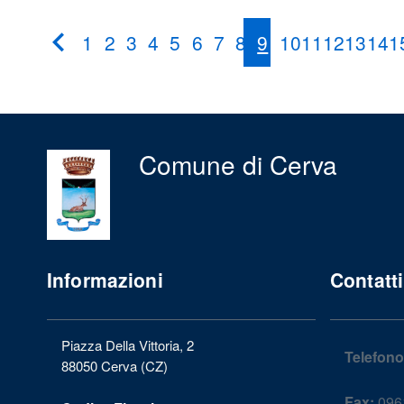
1
2
3
4
5
6
7
8
9
10
11
12
13
14
1
Pagina
Precedente
Comune di Cerva
Informazioni
Contatti
Piazza Della Vittoria, 2
Telefono
88050 Cerva (CZ)
Fax:
096