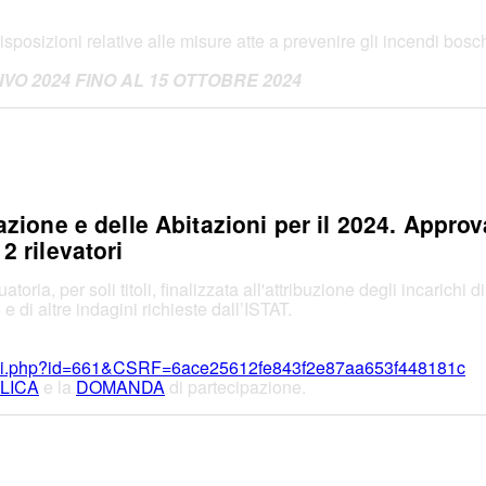
osizioni relative alle misure atte a prevenire gli incendi bosch
 2024 FINO AL 15 OTTOBRE 2024
ione e delle Abitazioni per il 2024. Approv
2 rilevatori
oria, per soli titoli, finalizzata all'attribuzione degli incarichi
di altre indagini richieste dall’ISTAT.
ettagli.php?id=661&CSRF=6ace25612fe843f2e87aa653f448181c
LICA
e la
DOMANDA
di partecipazione.