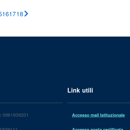
5
16
17
18
Pagina
successiva
Link utili
:
0961939201
Accesso mail Istituzionale
1939111
Accesso posta certificata