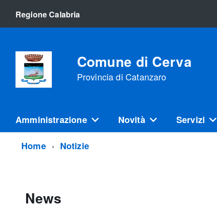
Regione Calabria
Comune di Cerva
Provincia di Catanzaro
Amministrazione
Novità
Servizi
Home
Notizie
News