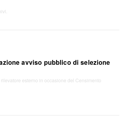
ivi.
azione avviso pubblico di selezione
 di rilevatore esterno in occasione del Censimento