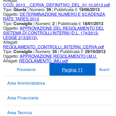
Allegati:
CCDI_2013__CERVA_DEFINITIVO_DEL_01.10.2013.pdf
Tipo:
Giunta
| Numero:
39
| Pubblicata il:
19/06/2013
Oggetto:
DETERMINAZIONE NUMERO E SCADENZA
RATE TARES 2013
Tipo:
Consiglio
| Numero:
2
| Pubblicata il:
18/01/2013
Oggetto:
APPROVAZIONE DEL REGOLAMENTO DEL
SISTEMA DI CONTROLLI INTERNI (D.L. 174/2012-
LEGGE 213/2012).
Allegati:
REGOLAMENTO_CONTROLLI_INTERNI_CERVA.pdf
Tipo:
Consiglio
| Numero:
35
| Pubblicata il:
29/10/2012
Oggetto:
APPROVAZIONE REGOLAMENTO I.M.U.
Allegati:
REGOLAMENTO_IMU.pdf
Pagina
11
Precedente
Avanti
Area Amministrativa
Area Finanziaria
Area Tecnica