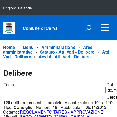
Regione Calabria
Comune di Cerva
Home
Menu
Amministrazione
Aree
amministrative
Statuto - Atti Vari - Delibere
Atti
Vari - Delibere
Avvisi - Atti Vari - Delibere
Delibere
Testo
Dal
Cerc
120
delibere presenti in archivio. Visualizzate da
101
a
110
Tipo:
Consiglio
| Numero:
18
| Pubblicata il:
05/11/2013
Oggetto:
REGOLAMENTO TARES - APPROVAZIONE
Allegati:
REGOLAMENTO_TARES_CERVA.pdf