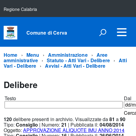
Regione Calabria
Comune di Cerva
Home
Menu
Amministrazione
Aree
amministrative
Statuto - Atti Vari - Delibere
Atti
Vari - Delibere
Avvisi - Atti Vari - Delibere
Delibere
Testo
Dal
Cerc
120
delibere presenti in archivio. Visualizzate da
81
a
90
Tipo:
Consiglio
| Numero:
21
| Pubblicata il:
04/08/2014
Oggetto:
APPROVAZIONE ALIQUOTE IMU ANNO 2014
Tipo:
Consiglio
| Numero:
16
| Pubblicata il:
26/06/2014