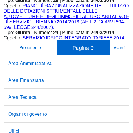
Tipo:
Giunta
| Numero:
28
| Pubblicata il:
24/03/2014
Oggetto:
PIANO DÌ RAZIONALIZZAZIONE DELL’UTILIZZO
DELLE DOTAZIONI STRUMENTALI, DELLE
AUTOVETTURE E DEGLI IMMOBILI AD USO ABITATIVO E
DÌ SERVIZIO TRIENNIO 2014/2016 (ART. 2, COMMI 594-
599, LEGGE 244/2007).
Tipo:
Giunta
| Numero:
24
| Pubblicata il:
24/03/2014
Oggetto:
SERVIZIO IDRICO INTEGRATO. TARIFFE 2014.
Pagina
9
Precedente
Avanti
Area Amministrativa
Area Finanziaria
Area Tecnica
Organi di governo
Uffici