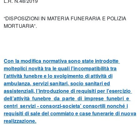
L.R. N.48/2019
“DISPOSIZIONI IN MATERIA FUNERARIA E POLIZIA
MORTUARIA”.
Con la modifica normativa sono state introdotte
molteplici novità tra le quali l’incompatibilità tra
l’attività funebre e lo svolgimento di attività di
ambulanza, servizi sanitari, socio sanitari ed
assistenziali, l’introduzione di requisiti per l’esercizio
dell’attività funebre da parte di imprese funebri e
centri servizi - consorzi-societa’ consortili nonché i
requisiti di sale del commiato e case funerarie di nuova
realizzazione.