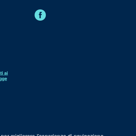
Facebook
i ai
egge
à
 per migliorare l'esperienza di navigazione.