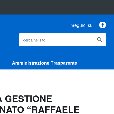
Fac
Seguici su
cerca nel sito
Amministrazione Trasparente
A GESTIONE
INATO “RAFFAELE