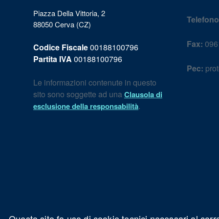
Piazza Della Vittoria, 2
Telefono
88050 Cerva (CZ)
Fax:
096
Codice Fiscale
00188100796
Partita IVA
00188100796
Pec:
prot
Le informazioni contenute in questo
sito sono soggette ad una
Clausola di
.
esclusione della responsabilità
Questo sito fa uso di cookie tecnici necessari al corr