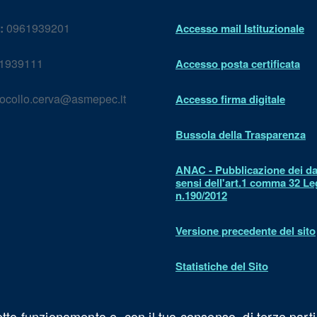
:
0961939201
Accesso mail Istituzionale
1939111
Accesso posta certificata
ocollo.cerva@asmepec.it
Accesso firma digitale
Bussola della Trasparenza
ANAC - Pubblicazione dei dat
sensi dell'art.1 comma 32 L
n.190/2012
Versione precedente del sito
Statistiche del Sito
Dichiarazione di accessibilit
etto funzionamento e, con il tuo consenso, di terze parti